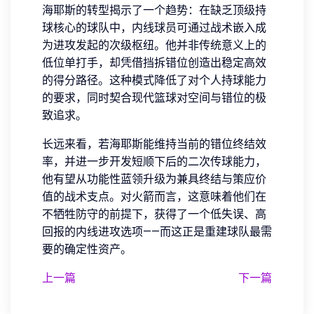
海耶斯的转型揭示了一个趋势：在缺乏顶级持
球核心的球队中，内线球员可通过战术嵌入成
为进攻发起的次级枢纽。他并非传统意义上的
低位单打手，却凭借挡拆错位创造出稳定高效
的得分路径。这种模式降低了对个人持球能力
的要求，同时契合现代篮球对空间与错位的极
致追求。
长远来看，若海耶斯能维持当前的错位终结效
率，并进一步开发短顺下后的二次传球能力，
他有望从功能性蓝领升级为兼具终结与策应价
值的战术支点。对火箭而言，这意味着他们在
不牺牲防守的前提下，获得了一个低失误、高
回报的内线进攻选项——而这正是重建球队最需
要的确定性资产。
上一篇
下一篇