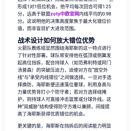
形成1对1低位机会，他平均每次回合可得1.25
分，远高于联盟
zoty中欧官网
内线平均的0.98
分。这说明他的决策高度聚焦于最大化错位价
值，而非盲目扩大进攻范围。
战术设计如何放大错位优势
火箭队教练组显然围绕海耶斯的这一特点进行
了针对性部署。球队常安排他在弧顶或侧翼发
起高位挡拆，配合持球人（如范弗利特或阿门·
汤普森）的突破压迫力，迫使对方在“放空外
线”与“承受内线错位”之间做选择。一旦对手选
择换防，海耶斯便迅速落位要球，利用身高与
力量优势背打小个防守者；若对方选择绕掩
护，则持球人可直接冲击篮筐或分球外线。这
种“双威胁”结构使得防守方难以兼顾，间接提
高了海耶斯获得优质错位的机会。
更关键的是，海耶斯在挡拆后的阅读能力明显