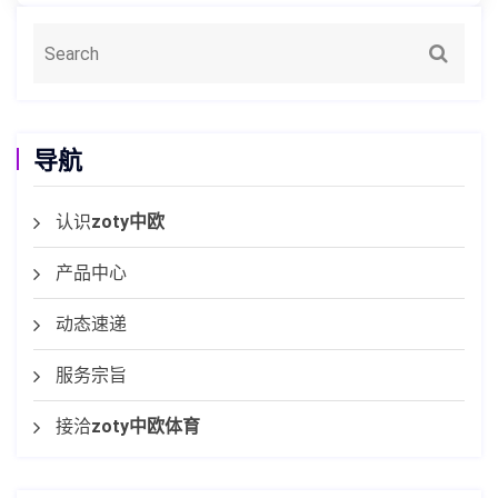
导航
认识
zoty中欧
产品中心
动态速递
服务宗旨
接洽
zoty中欧体育