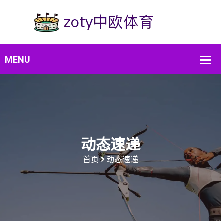
动态速递
首页
动态速递