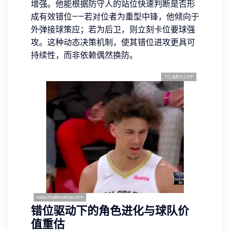
增强。他能根据防守人的站位快速判断是否形
成有效错位——若对位者为重型中锋，他倾向于
外弹接球策应；若为后卫，则立刻卡位要球强
攻。这种动态决策机制，使其错位进攻更具可
持续性，而非依赖偶然换防。
错位驱动下的角色进化与球队价
值重估