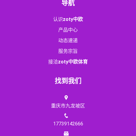
导航
认识
zoty中欧
产品中心
动态速递
服务宗旨
接洽
zoty中欧体育
找到我们
重庆市九龙坡区
17739142666