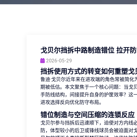
戈贝尔挡拆中路制造错位 拉开
2026-05-29
挡拆使用方式的转变如何重塑戈
鲁迪·戈贝尔近年来在进攻端的角色常被简化
期被低估。本文聚焦于一个核心问题：当戈
手防线结构，间接提升自身的护筐效率？这一
进攻选择反向优化防守布局。
错位制造与空间压缩的连锁反应
戈贝尔参与挡拆后迅速顺下，迫使对方内线必须
防，体型较小的后卫或锋线球员会被迫面对