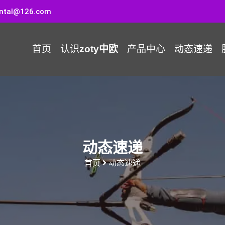
ental@126.com
首页
认识
zoty中欧
产品中心
动态速递
动态速递
首页
动态速递