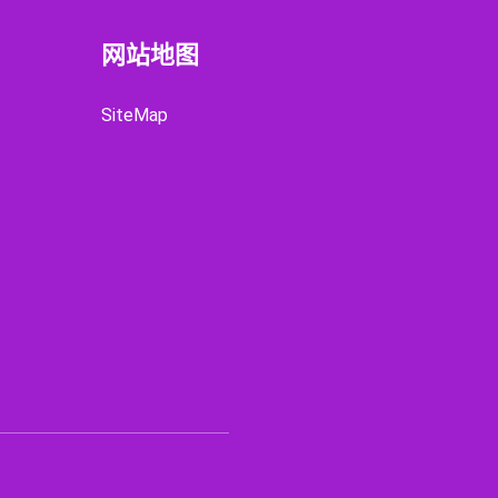
网站地图
SiteMap