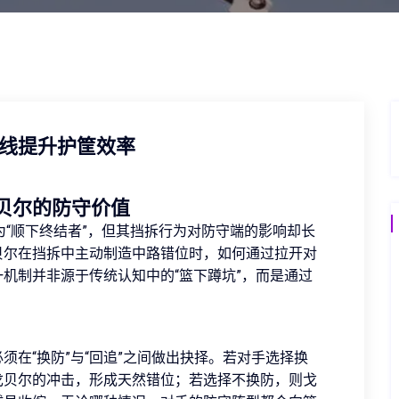
防线提升护筐效率
贝尔的防守价值
为“顺下终结者”，但其挡拆行为对防守端的影响却长
贝尔在挡拆中主动制造中路错位时，如何通过拉开对
机制并非源于传统认知中的“篮下蹲坑”，而是通过
在“换防”与“回追”之间做出抉择。若对手选择换
戈贝尔的冲击，形成天然错位；若选择不换防，则戈