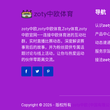
导航
认识
zo
zoty中欧,zoty中欧体育,Zoty体育,zoty
产品中
中欧官网——连接中欧体育迷的互动社
群，实时直播比赛动态，深度解读赛
动态速
事背后的故事，并为粉丝提供专属话
服务宗
题讨论与线上活动，让你与热爱运动
的伙伴零距离交流。
接洽
zo
Copyright © 2026 - 版权所有
zoty中欧·(中国有限