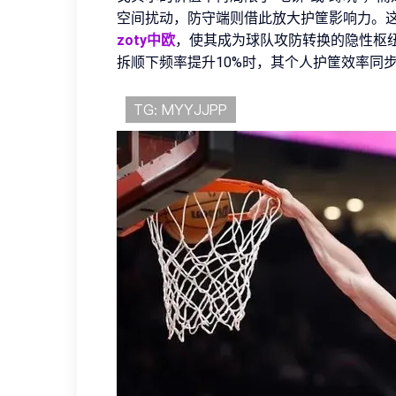
空间扰动，防守端则借此放大护筐影响力。这
zoty中欧
，使其成为球队攻防转换的隐性枢
拆顺下频率提升10%时，其个人护筐效率同