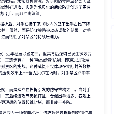
球员收缩。无论哪种情况，对手的防守阵型都会向篮
看似利好进攻，实则为戈贝尔的后续防守创造了更有
线出手，而非冲击篮筐。
参与挡拆后，对手在接下来10秒内的篮下出手占比下降
趋势并非偶然，而是防守策略被动态调整的结果。对手
，进而牺牲了对禁区的持续压迫力。
ficiency）近年稳居联盟前三，但其背后逻辑已发生微妙变
，正逐步转向一种“动态威慑”机制：即通过进攻端
少对禁区的挑战。这种威慑不仅体现在实际封盖数据
率的压制效果上——当戈贝尔在场时，对手禁区命中率
天赋，而是建立在挡拆引发的防守重构之上。当对手
时，其后续进攻节奏被打乱，仓促出手增多，客观上
在更理想的位置起跳封堵，而非疲于补防。
，而是演变为一种双向杠杆：进攻端通过挡拆制造错位与