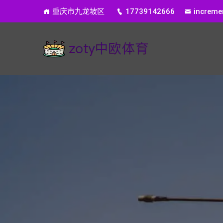
重庆市九龙坡区
17739142666
increm