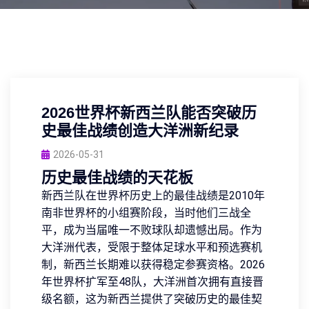
2026世界杯新西兰队能否突破历
史最佳战绩创造大洋洲新纪录
2026-05-31
历史最佳战绩的天花板
新西兰队在世界杯历史上的最佳战绩是2010年
南非世界杯的小组赛阶段，当时他们三战全
平，成为当届唯一不败球队却遗憾出局。作为
大洋洲代表，受限于整体足球水平和预选赛机
制，新西兰长期难以获得稳定参赛资格。2026
年世界杯扩军至48队，大洋洲首次拥有直接晋
级名额，这为新西兰提供了突破历史的最佳契