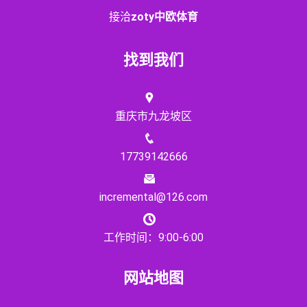
接洽
zoty中欧体育
找到我们
重庆市九龙坡区
17739142666
incremental@126.com
工作时间：9:00-6:00
网站地图