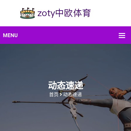
动态速递
首页
动态速递