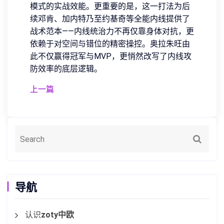
模式的实战效能。更重要的是，这一打法为后
续邓肯、加内特乃至约基奇等全能内线提供了
战术范本——内线统治力不再仅靠身体对抗，更
依赖于对空间与错位的精密操控。奥拉朱旺由
此不仅赢得冠军与MVP，更悄然改写了内线攻
防效率的底层逻辑。
上一篇
导航
认识
zoty中欧