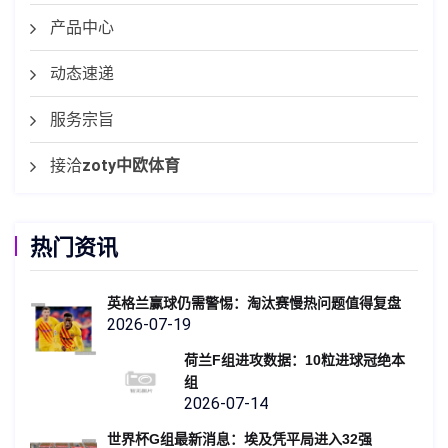
产品中心
动态速递
服务宗旨
接洽
zoty中欧体育
热门资讯
英格兰赢球仍需警惕：淘汰赛慢热问题值得复盘
2026-07-19
荷兰F组进攻数据：10粒进球冠绝本
组
2026-07-14
世界杯G组最新消息：埃及凭平局进入32强