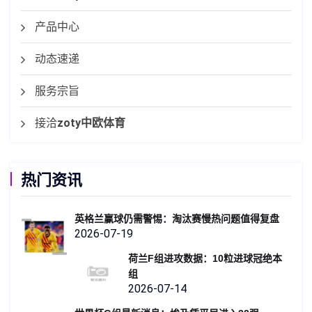
产品中心
动态速递
服务宗旨
接洽
zoty中欧体育
热门资讯
英格兰赢球仍需警惕：淘汰赛慢热问题值得复盘
2026-07-19
荷兰F组进攻数据：10粒进球冠绝本
组
2026-07-14