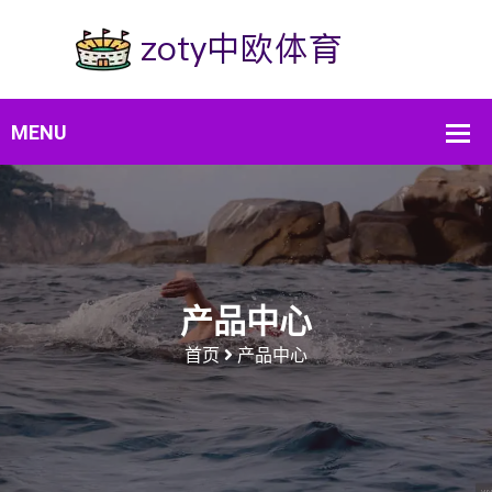
产品中心
首页
产品中心