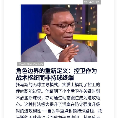
角色边界的重新定义：控卫作为
战术枢纽而非持球终端
托马斯的无球主导模式，实质上模糊了控卫的
传统职能边界。他证明了小个后卫在关键时刻
不必垄断球权，亦可通过动态跑位成为进攻轴
心。这种打法极大提升了活塞在防守强度升级
时的进攻韧性——当对手重点封锁持球路线，托
马斯的无球移动反而成为破局密钥。其价值不