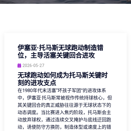
伊塞亚·托马斯无球跑动制造错
位，主导活塞关键回合进攻
2026-05-27
无球跑动如何成为托马斯关键时
刻的进攻支点
在1980年代末活塞“坏孩子军团”的进攻体系
中，伊塞亚·托马斯常被视作传统持球核心，但
其关键回合的真正威胁往往源于无球状态下的
动态调度。当比赛进入焦灼阶段，托马斯会主
动放弃球权，通过连续交叉掩护与底线迂回跑
动，诱使防守方换防，制造体型或速度上的错