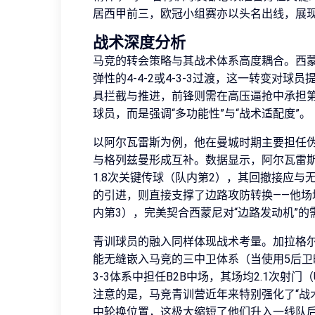
居西甲前三，欧冠小组赛亦以头名出线，展
战术深度分析
马竞的转会策略与其战术体系高度耦合。西蒙尼近
弹性的4-4-2或4-3-3过渡，这一转变对
具拦截与推进，前锋则需在高压逼抢中承担
球员，而是强调“多功能性”与“战术适配度”。
以阿尔瓦雷斯为例，他在曼城时期主要担任
与格列兹曼形成互补。数据显示，阿尔瓦雷斯
1.8次关键传球（队内第2），其回撤接应与
的引进，则直接支撑了边路攻防转换——他场均
内第3），完美契合西蒙尼对“边路发动机”的
青训球员的融入同样体现战术考量。加拉格尔
能无缝嵌入马竞的三中卫体系（当使用5后卫
3-3体系中担任B2B中场，其场均2.1次射
注意的是，马竞青训营近年来特别强化了“战
中轮换位置，这极大缩短了他们升入一线队