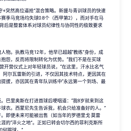
守+突然高位逼抢”混合策略。新援与青训球员的快速
赛季马竞场均失球0.8个（西甲第2），而对手在马
，这背后是整套体系对球员纪律性与协同性的极致要求
人物。执教马竞12年，他早已超越“教练”身份，成
抱怨，反而将限制转化为优势。“我们不是在买球
练营开营仪式上对年轻球员说，“在这里，汗水比名气
：阿尔瓦雷斯的引进，不仅因其技术特点，更因其在
提拔，亦因其在青年队训练中“永远第一个到场、最
。巴里奥斯在打进首球后哽咽道：“我8岁就来到这
球衣。西蒙尼先生告诉我，机会只给准备好的人。”
。即便未来可能被出售（如当年的罗德里戈·莫雷
涯的“淬火之地”。正如已转会切尔西的菲利克斯所
如何踢球。”