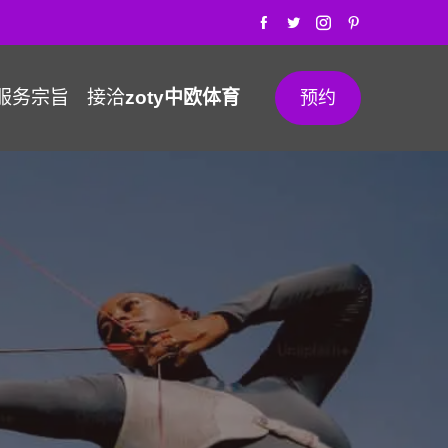
服务宗旨
接洽
zoty中欧体育
预约