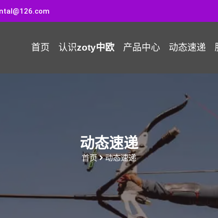
ental@126.com
首页
认识
zoty中欧
产品中心
动态速递
动态速递
首页
动态速递