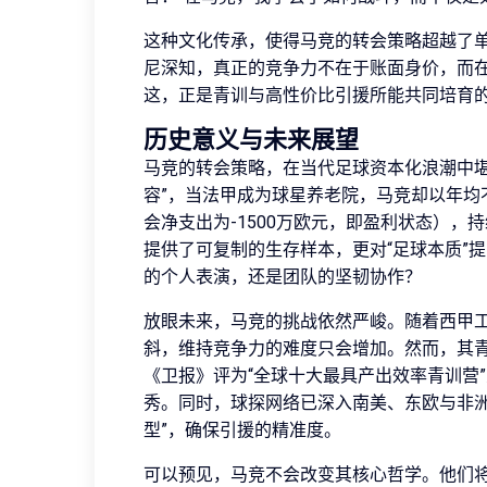
这种文化传承，使得马竞的转会策略超越了
尼深知，真正的竞争力不在于账面身价，而
这，正是青训与高性价比引援所能共同培育
历史意义与未来展望
马竞的转会策略，在当代足球资本化浪潮中堪
容”，当法甲成为球星养老院，马竞却以年均不
会净支出为-1500万欧元，即盈利状态）
提供了可复制的生存样本，更对“足球本质”
的个人表演，还是团队的坚韧协作？
放眼未来，马竞的挑战依然严峻。随着西甲
斜，维持竞争力的难度只会增加。然而，其青
《卫报》评为“全球十大最具产出效率青训营
秀。同时，球探网络已深入南美、东欧与非洲
型”，确保引援的精准度。
可以预见，马竞不会改变其核心哲学。他们将