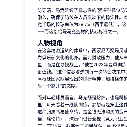
防守端，马竞延续了标志性的“紧凑型低位防
融入，确保了防线在人员变动下的稳定性。本
竞半场的控球率仅为38.7%（西甲最低）
——而这恰恰是马竞选材的核心标准之一。
人物视角
在这套精密运转的体系中，西蒙尼无疑是灵魂
为俱乐部文化的化身。面对财政压力，他从未
星，而是在寻找战士，”他在2023年夏季训
更值钱。”这种信念渗透到每一次转会决策中
阿根廷国家队展现出的拼搏精神；加拉格尔的
后一个离开”的态度。
而对年轻球员而言，马竞既是熔炉，也是跳板
里，每天看着一线队训练，梦想就是穿上这件
这种归属感与使命感，是金钱无法购买的资产
诺、略伦特），球员们也普遍视马竞为职业生
言：“在马竞，我学会了如何战斗，而不仅是