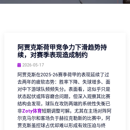
阿贾克斯荷甲竞争力下滑趋势持
续，对赛季表现造成制约
2026-05-17
阿贾克斯在2025-26赛季荷甲的表现延续了过
去两年的疲软态势：胜率下降、失球增多、面
对中下游球队频频失分。表面看，这似乎只是
状态起伏或阵容磨合问题，但深入观察其比赛
结构会发现，球队在攻防两端的系统性失衡已
非
Zoty体育
短期调整可解。尤其在主场对阵阿
尔克马尔和客场负于赫拉克勒斯的比赛中，阿
贾克斯虽控球占优却难以形成有效压迫与终