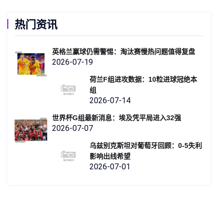
热门资讯
英格兰赢球仍需警惕：淘汰赛慢热问题值得复盘
2026-07-19
荷兰F组进攻数据：10粒进球冠绝本
组
2026-07-14
世界杯G组最新消息：埃及凭平局进入32强
2026-07-07
乌兹别克斯坦对葡萄牙回顾：0-5失利
影响出线希望
2026-07-01