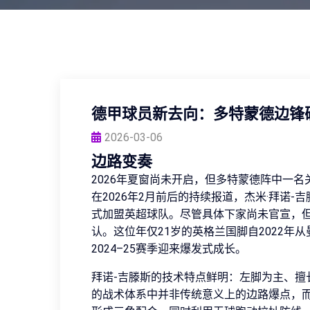
德甲球员新去向：多特蒙德边锋
2026-03-06
边路变奏
2026年夏窗尚未开启，但多特蒙德阵中一
在2026年2月前后的持续报道，杰米·拜诺-吉滕斯（
式加盟英超球队。尽管具体下家尚未官宣，
认。这位年仅21岁的英格兰国脚自2022年
2024–25赛季迎来爆发式成长。
拜诺-吉滕斯的技术特点鲜明：左脚为主、擅
的战术体系中并非传统意义上的边路爆点，而