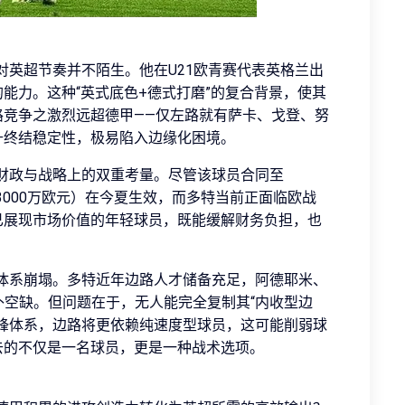
对英超节奏并不陌生。他在U21欧青赛代表英格兰出
能力。这种“英式底色+德式打磨”的复合背景，使其
路竞争之激烈远超德甲——仅左路就有萨卡、戈登、努
升终结稳定性，极易陷入边缘化困境。
财政与战略上的双重考量。尽管该球员合同至
3000万欧元）在今夏生效，而多特当前正面临欧战
已展现市场价值的年轻球员，既能缓解财务负担，也
体系崩塌。多特近年边路人才储备充足，阿德耶米、
可填补空缺。但问题在于，无人能完全复制其“内收型边
锋体系，边路将更依赖纯速度型球员，这可能削弱球
去的不仅是一名球员，更是一种战术选项。