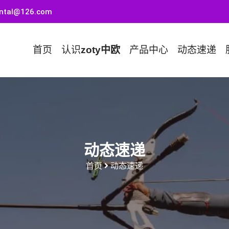
ental@126.com
首页
认识
zoty中欧
产品中心
动态速递
动态速递
首页
动态速递