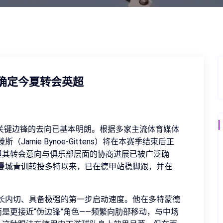
确定今夏转会英超
名关键边锋的去向已基本明朗。根据多家主流体育媒体
Jamie Bynoe-Gittens）将在本赛季结束后正
但其转会意向与俱乐部层面的协商进展已被广泛确
从曼城青训转投多特以来，已在德甲站稳脚跟，并在
长内切、具备极强的第一步启动速度。他在多特蒙德
是更接近“伪边锋”角色——频繁向肋部移动，与中场