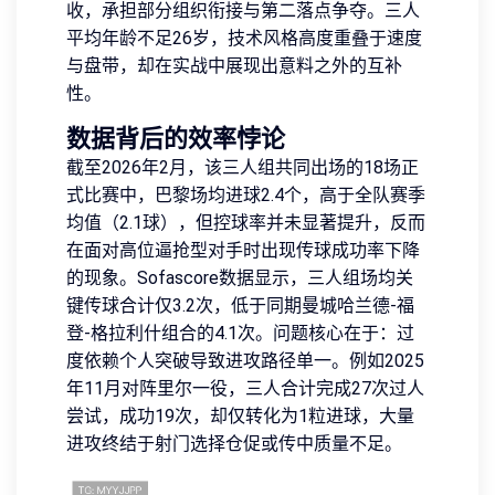
收，承担部分组织衔接与第二落点争夺。三人
平均年龄不足26岁，技术风格高度重叠于速度
与盘带，却在实战中展现出意料之外的互补
性。
数据背后的效率悖论
截至2026年2月，该三人组共同出场的18场正
式比赛中，巴黎场均进球2.4个，高于全队赛季
均值（2.1球），但控球率并未显著提升，反而
在面对高位逼抢型对手时出现传球成功率下降
的现象。Sofascore数据显示，三人组场均关
键传球合计仅3.2次，低于同期曼城哈兰德-福
登-格拉利什组合的4.1次。问题核心在于：过
度依赖个人突破导致进攻路径单一。例如2025
年11月对阵里尔一役，三人合计完成27次过人
尝试，成功19次，却仅转化为1粒进球，大量
进攻终结于射门选择仓促或传中质量不足。