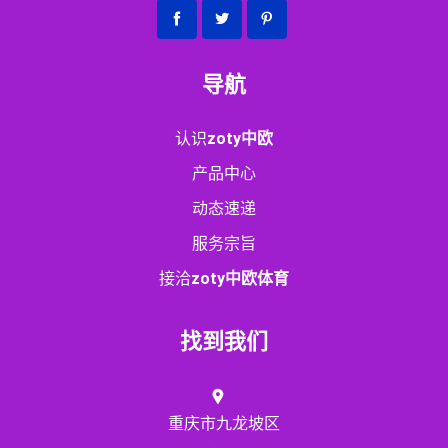
导航
认识
zoty中欧
产品中心
动态速递
服务宗旨
接洽
zoty中欧体育
找到我们
重庆市九龙坡区