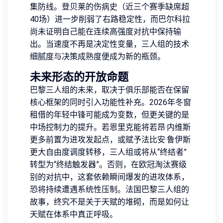
集防线。登贝莱的伤病史（近三个赛季缺席超
40场）进一步削弱了右路稳定性，而巴尔科拉
尚未证明自己能在连续高强度对抗中保持输
出。当速度不再是决定性变量，三人组的技术
细腻度与决策成熟度便成为新的瓶颈。
未来形态的开放命题
巴黎三人组的未来，取决于俱乐部能否在保留
核心框架的同时引入功能性补充。2026年冬窗
租借的年轻中锋可能成为变数，但更关键的是
中场控制力的提升。若恩里克能将若昂·内维斯
更多前置为进攻发起点，或赋予法比安·鲁伊斯
更大自由度调度转移，三人组或将从“终结者”
转型为“终结触发器”。否则，在欧冠淘汰赛级
别的对抗中，这套依赖瞬间爆发的进攻体系，
恐将持续遭遇系统性压制。法国巴黎三人组的
故事，终究不是关于天赋的堆砌，而是如何让
天赋在体系中真正呼吸。