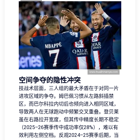
空间争夺的隐性冲突
技战术层面，三人组的最大矛盾在于对同一片
进攻区域的争夺。姆巴佩习惯从左路斜插禁
区，而巴尔科拉内切后也倾向进入相同区域，
导致两人在无球跑动中频繁交叉重叠。登贝莱
虽在右路拉开宽度，但其传中精度长期不稳定
（2025–26赛季传中成功率仅28%），难以有
效利用左侧空档。反观2024–25赛季后期，当