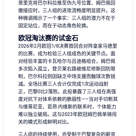
恩里克将巴尔科拉推至伪九号位置、姆巴佩回
撤接应时，三人组的进攻流畅度明显提升。这
种微调揭示了一个事实：三人组的潜力不在于
固定站位，而在于动态角色轮换。
欧冠淘汰赛的试金石
2026年2月欧冠1/8决赛首回合对阵皇家马德里
的比赛，成为检验三人组成色的关键节点。面
对经验丰富的卡瓦哈尔与吕迪格组合，姆巴佩
多次陷入孤立，登贝莱右路被维尼修斯回防限
制，巴尔科拉则因缺乏中场支援而触球次数锐
减。全场比赛三人合计仅完成1次运动战射
正，巴黎0比2落败。此役暴露了三人组在高强
度对抗下对体系依赖的脆弱性——当对手切断其
与维蒂尼亚、若昂·内维斯的联系时，个体能力
难以独立破局。这与2023年欧冠姆巴佩单骑闯
关的模式形成鲜明对比。
三人组的持续使用，亦受制于巴黎复杂的薪资