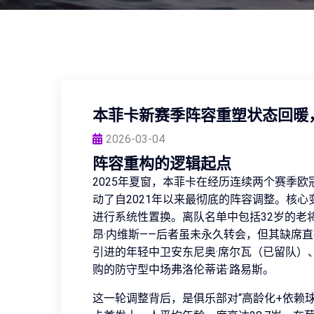
本菲卡新赛季阵容重塑状态回暖
2026-03-04
阵容重构的逻辑起点
2025年夏窗，本菲卡在经历连续两个赛季
动了自2021年以来最彻底的阵容调整。核
进行系统性置换。离队名单中包括32岁的老
昂·内维斯——后者虽未永久转会，但其缺席
引进的年轻中卫安东尼奥·席尔瓦（已留队）
购的防守型中场弗洛伦蒂诺·路易斯。
这一轮调整背后，是俱乐部对“高龄化+依赖球星