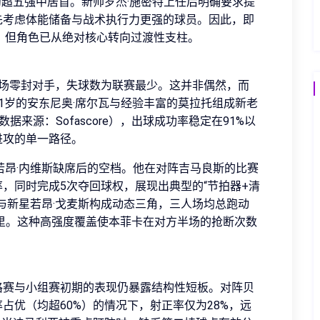
葡超五强中居首。新帅罗杰·施密特上任后明确要求提
先考虑体能储备与战术执行力更强的球员。因此，即
，但角色已从绝对核心转向过渡性支柱。
4场零封对手，失球数为联赛最少。这并非偶然，而
1岁的安东尼奥·席尔瓦与经验丰富的莫拉托组成新老
数据来源：Sofascore），出球成功率稳定在91%以
进攻的单一路径。
若昂·内维斯缺席后的空档。他在对阵吉马良斯的比赛
率，同时完成5次夺回球权，展现出典型的“节拍器+清
与新星若昂·戈麦斯构成动态三角，三人场均总跑动
公里。这种高强度覆盖使本菲卡在对方半场的抢断次数
格赛与小组赛初期的表现仍暴露结构性短板。对阵贝
占优（均超60%）的情况下，射正率仅为28%，远