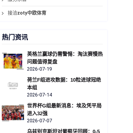
接洽
zoty中欧体育
热门资讯
英格兰赢球仍需警惕：淘汰赛慢热
问题值得复盘
2026-07-19
荷兰F组进攻数据：10粒进球冠绝
本组
2026-07-14
世界杯G组最新消息：埃及凭平局
进入32强
2026-07-07
乌兹别克斯坦对葡萄牙回顾：0-5