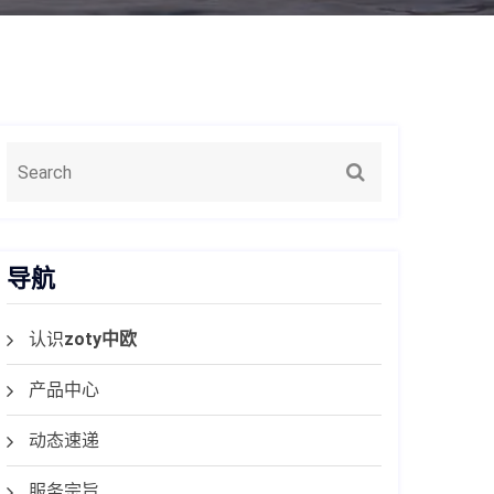
导航
认识
zoty中欧
产品中心
动态速递
服务宗旨