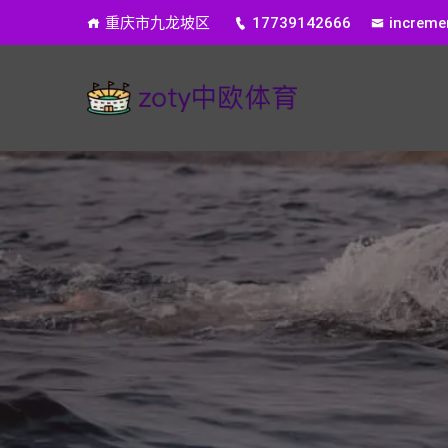
重庆市九龙坡区
17739142666
increm